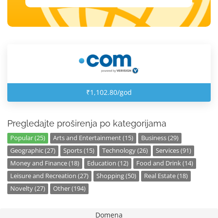
₹1,102.80/god
Pregledajte proširenja po kategorijama
Popular (25)
Arts and Entertainment (15)
Business (29)
Geographic (27)
Sports (15)
Technology (26)
Services (91)
Money and Finance (18)
Education (12)
Food and Drink (14)
Leisure and Recreation (27)
Shopping (50)
Real Estate (18)
Novelty (27)
Other (194)
Domena