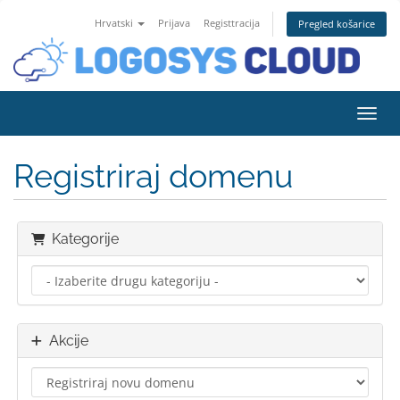
Hrvatski
Prijava
Registtracija
Pregled košarice
Preba
Registriraj domenu
Kategorije
Akcije