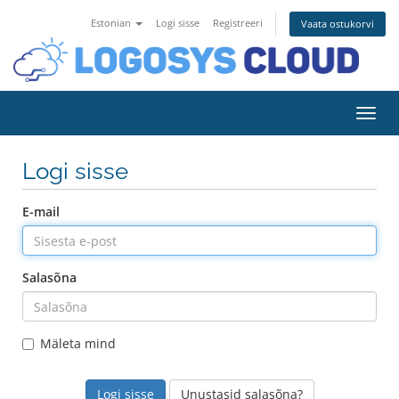
Estonian
Logi sisse
Registreeri
Vaata ostukorvi
Lülit
Logi sisse
E-mail
Salasõna
Mäleta mind
Unustasid salasõna?