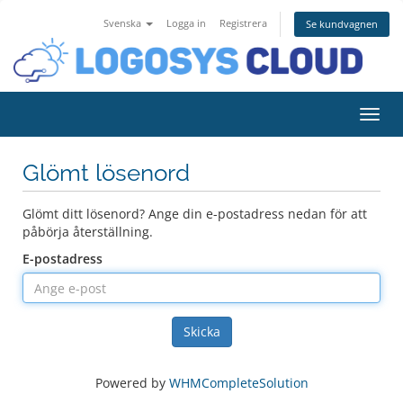
Svenska
Logga in
Registrera
Se kundvagnen
Växla
Glömt lösenord
Glömt ditt lösenord? Ange din e-postadress nedan för att
påbörja återställning.
E-postadress
Skicka
Powered by
WHMCompleteSolution