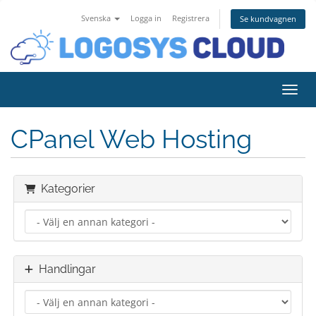
Svenska
Logga in
Registrera
Se kundvagnen
Växla
CPanel Web Hosting
Kategorier
Handlingar