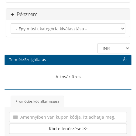
Pénznem
Termék/Szolgáltatás
Ár
A kosár üres
Promóciós kód alkalmazása
Kód ellenőrzése >>