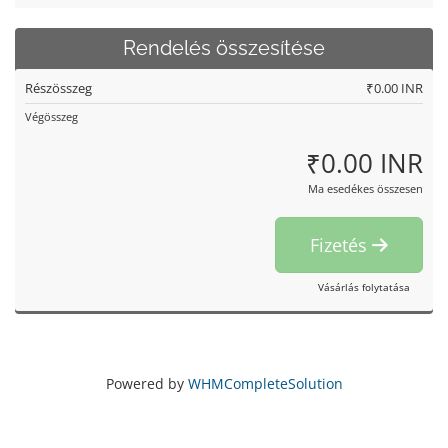
Rendelés összesítése
Részösszeg
₹0.00 INR
Végösszeg
₹0.00 INR
Ma esedékes összesen
Fizetés
Vásárlás folytatása
Powered by
WHMCompleteSolution