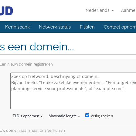
Nederlands
Aanme
Kennisbank
Netwerk status
Filialen
Contact opne
s een domein...
Een nieuw domein registreren
Veilig zoeken
TLD's opnemen
Maximale lengte
Uw domeinnaam naar ons verhuizen