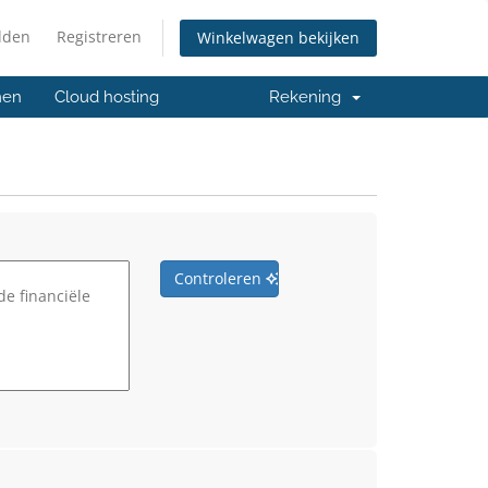
lden
Registreren
Winkelwagen bekijken
men
Cloud hosting
Rekening
Controleren