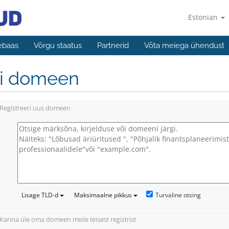
Estonian
ebaas
Võrgu staatus
Partnerid
Võta meiega ühendust
li domeen
Registreeri uus domeen
Turvaline otsing
Lisage TLD-d
Maksimaalne pikkus
Kanna üle oma domeen meile teisest registrist