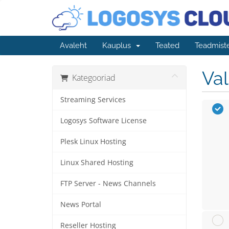
Avaleht
Kauplus
Teated
Teadmist
Va
Kategooriad
Streaming Services
Logosys Software License
Plesk Linux Hosting
Linux Shared Hosting
FTP Server - News Channels
News Portal
Reseller Hosting