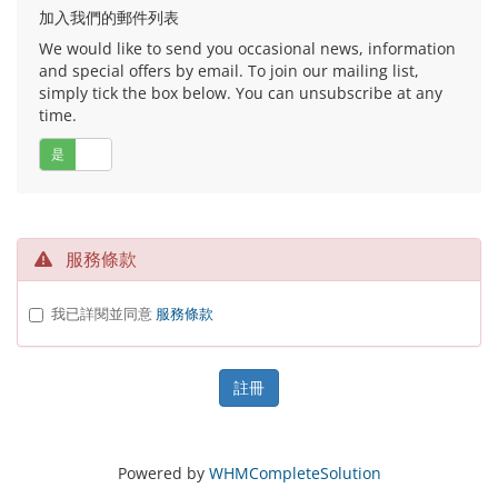
加入我們的郵件列表
We would like to send you occasional news, information
and special offers by email. To join our mailing list,
simply tick the box below. You can unsubscribe at any
time.
是
否
服務條款
我已詳閱並同意
服務條款
Powered by
WHMCompleteSolution