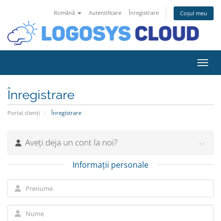
Română
Autentificare
Înregistrare
Coșul meu
Navig
Înregistrare
Portal clienți
Înregistrare
Aveți deja un cont la noi?
Informații personale