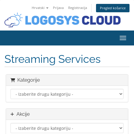
Hrvatski
Prijava
Registtracija
Pregled košarice
Preba
Streaming Services
Kategorije
Akcije