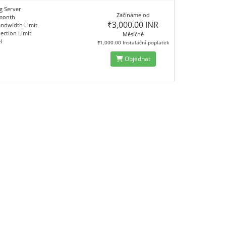
g Server
Začínáme od
 month
₹3,000.00 INR
andwidth Limit
ection Limit
Měsíčně
l
₹1,000.00 Instalační poplatek
Objednat