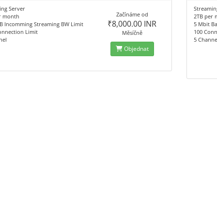
ing Server
Streamin
Začínáme od
r month
2TB per
₹8,000.00 INR
B Incomming Streaming BW Limit
5 Mbit B
onnection Limit
100 Conn
Měsíčně
nel
5 Channe
Objednat