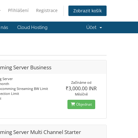
Přihlášení
Registrace
Zobrazit košík
 nás
Cloud Hosting
Účet
aming Server Business
g Server
Začínáme od
 month
₹3,000.00 INR
ncomming Streaming BW Limit
ection Limit
Měsíčně
l
Objednat
ming Server Multi Channel Starter