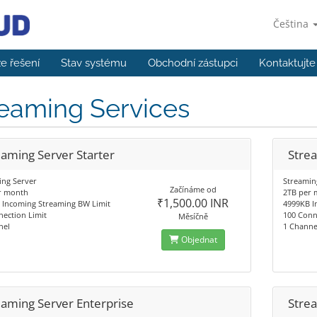
Čeština
e řešení
Stav systému
Obchodní zástupci
Kontaktujte
eaming Services
eaming Server Starter
Stre
ing Server
Streamin
Začínáme od
r month
2TB per
₹1,500.00 INR
 Incoming Streaming BW Limit
4999KB I
ection Limit
100 Conn
Měsíčně
nel
1 Channe
Objednat
eaming Server Enterprise
Strea