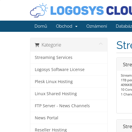
Domů
Obchod
Oznámení
Databáz
Str
Kategorie
Streaming Services
Str
Logosys Software License
Stream
1TB pe
Plesk Linux Hosting
4096KB
10 Conn
Linux Shared Hosting
1 Chan
FTP Server - News Channels
News Portal
Str
Reseller Hosting