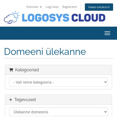
Estonian
Logi sisse
Registreeri
Vaata ostukorvi
Lülit
Domeeni ülekanne
Kategooriad
Tegevused