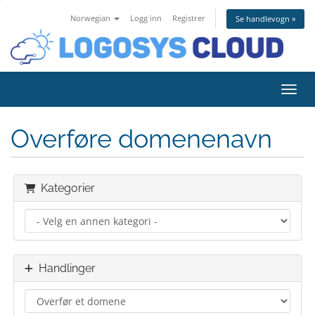
Norwegian
Logg inn
Registrer
Se handlevogn »
Bytt 
Overføre domenenavn
Kategorier
Handlinger