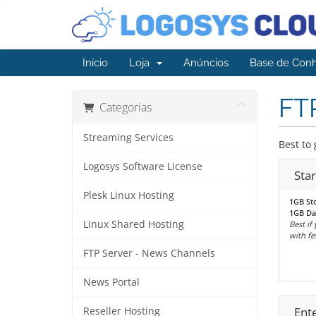
Início
Loja
Anúncios
Base de Con
FT
Categorias
Streaming Services
Best to 
Logosys Software License
Star
Plesk Linux Hosting
1GB St
1GB Da
Linux Shared Hosting
Best if
with fe
FTP Server - News Channels
News Portal
Ent
Reseller Hosting