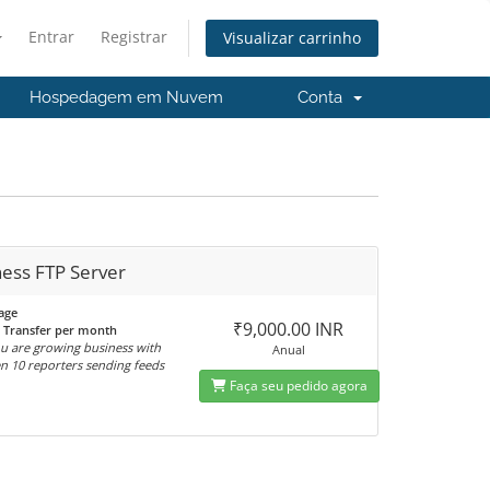
Entrar
Registrar
Visualizar carrinho
Hospedagem em Nuvem
Conta
ness FTP Server
age
₹9,000.00 INR
 Transfer per month
ou are growing business with
Anual
n 10 reporters sending feeds
Faça seu pedido agora