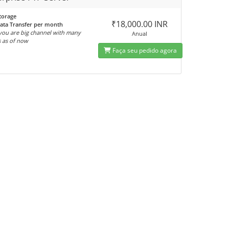
torage
₹18,000.00 INR
ata Transfer per month
 you are big channel with many
Anual
 as of now
Faça seu pedido agora