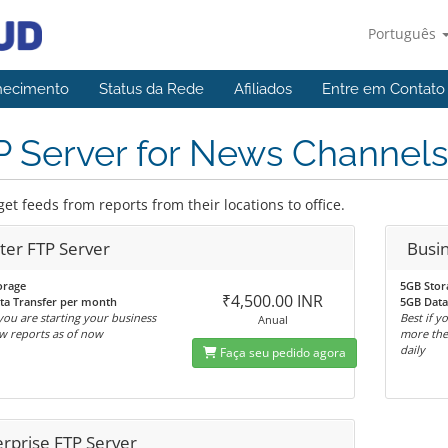
Português
hecimento
Status da Rede
Afiliados
Entre em Contato
P Server for News Channels
get feeds from reports from their locations to office.
ter FTP Server
Busi
orage
5GB Stor
₹4,500.00 INR
ta Transfer per month
5GB Data
 you are starting your business
Best if y
Anual
w reports as of now
more the
daily
Faça seu pedido agora
erprise FTP Server