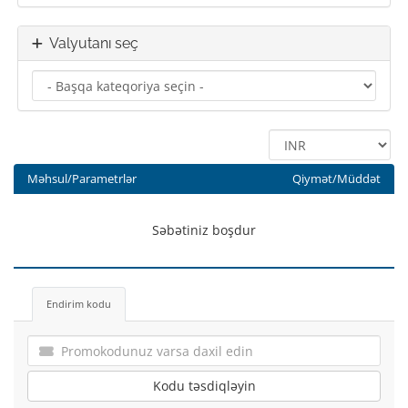
Valyutanı seç
Məhsul/Parametrlər
Qiymət/Müddət
Səbətiniz boşdur
Endirim kodu
Kodu təsdiqləyin