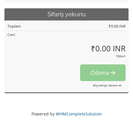
Sifariş yekunu
Toplam
₹0.00 INR
Cəmi
₹0.00 INR
Yekun
Ödəmə
Alış-verişə davam et
Powered by
WHMCompleteSolution