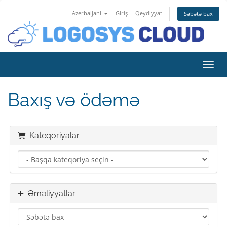
Azerbaijani
Giriş
Qeydiyyat
Səbətə bax
Naviq
Baxış və ödəmə
Kateqoriyalar
Əməliyyatlar