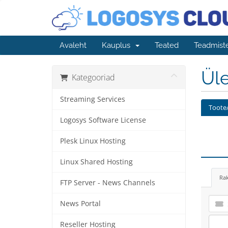
Avaleht
Kauplus
Teated
Teadmist
Üle
Kategooriad
Streaming Services
Toote/
Logosys Software License
Plesk Linux Hosting
Linux Shared Hosting
Ra
FTP Server - News Channels
News Portal
Reseller Hosting