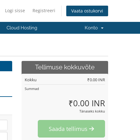
Logi sisse
Registreeri
Vaata ostukorvi
Cloud Hosting
Konto
Tellimuse kokkuvõte
Kokku
₹0.00 INR
Summad
₹0.00 INR
Tänaseks kokku
Saada tellimus