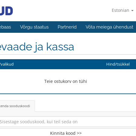
Estonian
ebaas
Võrgu staatus
Partnerid
Võta meiega ühendust
vaade ja kassa
valikud
Hind/tsükkel
Teie ostukorv on tühi
kenda sooduskoodi
Kinnita kood >>