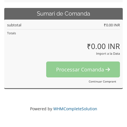
Sumari de Comanda
subtotal
₹0.00 INR
Totals
₹0.00 INR
Import a la Data
Processar Comanda
Continuar Comprant
Powered by
WHMCompleteSolution